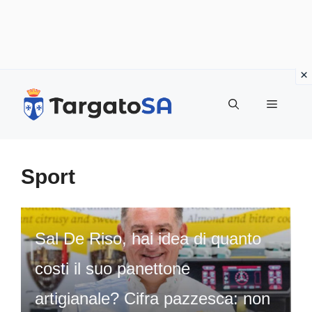
Vai
al
Menu
contenuto
Sport
Sal De Riso, hai idea di quanto
costi il suo panettone
artigianale? Cifra pazzesca: non