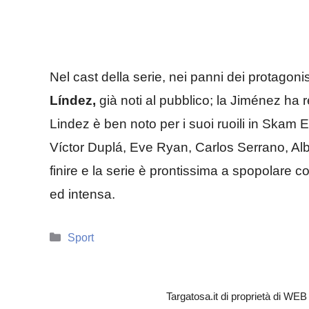
Nel cast della serie, nei panni dei protagoni
Líndez,
già noti al pubblico; la Jiménez ha 
Lindez è ben noto per i suoi ruoili in Skam 
Víctor Duplá, Eve Ryan, Carlos Serrano, Alba 
finire e la serie è prontissima a spopolare
ed intensa.
Categorie
Sport
Targatosa.it di proprietà di W