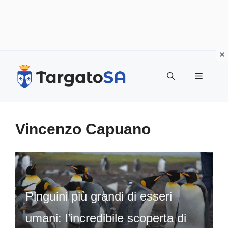
Vai
al
Menu
contenuto
Vincenzo Capuano
Pinguini più grandi di esseri
umani: l’incredibile scoperta di