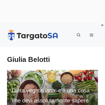
Vai
al
Menu
contenuto
Giulia Belotti
Dieta vegetariana: c’è una cosa
che devi assolutamente sapere