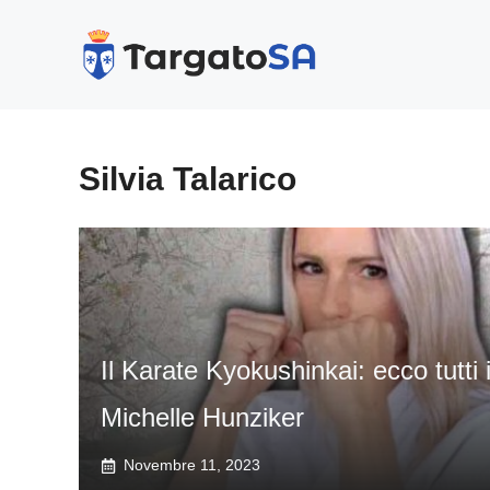
Vai
al
contenuto
Silvia Talarico
Il Karate Kyokushinkai: ecco tutti i
Michelle Hunziker
Novembre 11, 2023