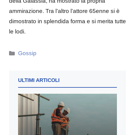
della Galassia, ha mostrato la propria
ammirazione. Tra l’altro l’attore 65enne si è
dimostrato in splendida forma e si merita tutte
le lodi.
Categorie
Gossip
ULTIMI ARTICOLI