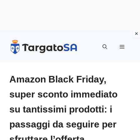
Vai
al
Menu
contenuto
Amazon Black Friday,
super sconto immediato
su tantissimi prodotti: i
passaggi da seguire per
sfruttare l’offerta