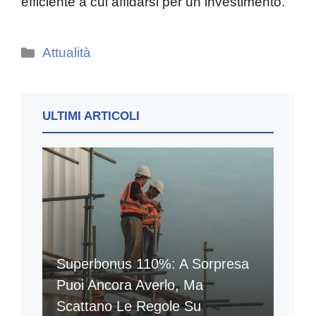
efficiente a cui affidarsi per un investimento.
Categorie
Attualità
ULTIMI ARTICOLI
Superbonus 110%: A Sorpresa
Puoi Ancora Averlo, Ma
Scattano Le Regole Su