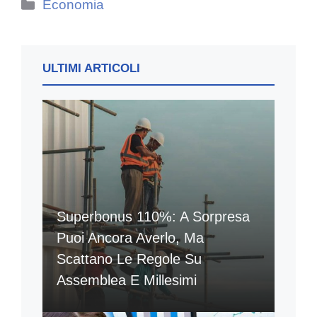
Categorie
Economia
ULTIMI ARTICOLI
Superbonus 110%: A Sorpresa
Puoi Ancora Averlo, Ma
Scattano Le Regole Su
Assemblea E Millesimi