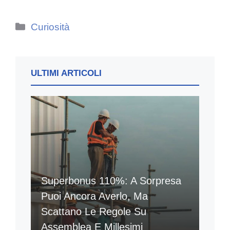
Categorie
Curiosità
ULTIMI ARTICOLI
Superbonus 110%: A Sorpresa
Puoi Ancora Averlo, Ma
Scattano Le Regole Su
Assemblea E Millesimi