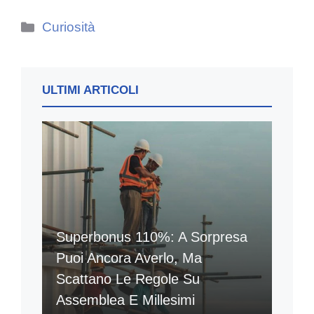
Categorie
Curiosità
ULTIMI ARTICOLI
Superbonus 110%: A Sorpresa
Puoi Ancora Averlo, Ma
Scattano Le Regole Su
Assemblea E Millesimi