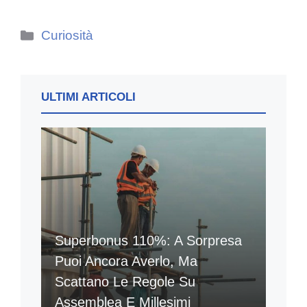
Categorie
Curiosità
ULTIMI ARTICOLI
Superbonus 110%: A Sorpresa
Puoi Ancora Averlo, Ma
Scattano Le Regole Su
Assemblea E Millesimi