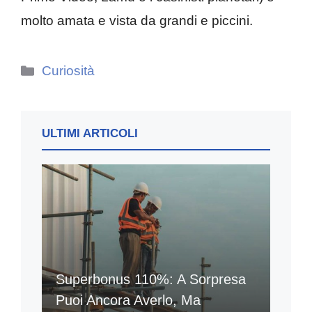
molto amata e vista da grandi e piccini.
Categorie
Curiosità
ULTIMI ARTICOLI
Superbonus 110%: A Sorpresa
Puoi Ancora Averlo, Ma