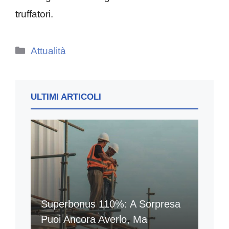
truffatori.
Categorie
Attualità
ULTIMI ARTICOLI
Superbonus 110%: A Sorpresa
Puoi Ancora Averlo, Ma